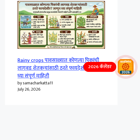
Rainy crops पावसाळ्यात कोणत्या पिकांची
2026 कॅलेंडर
लागवड शेतकऱ्यांसाठी ठरते फायदेशीर? जाणून
घ्या संपूर्ण माहिती
by samacharkatta11
July 26, 2026