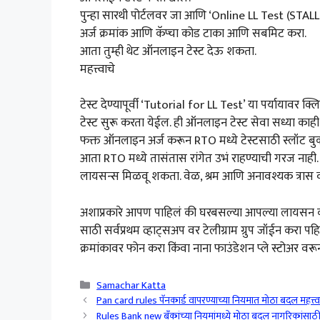
पुन्हा सारथी पोर्टलवर जा आणि ‘Online LL Test (STALL)
अर्ज क्रमांक आणि कॅप्चा कोड टाका आणि सबमिट करा.
आता तुम्ही थेट ऑनलाइन टेस्ट देऊ शकता.
महत्त्वाचे
टेस्ट देण्यापूर्वी ‘Tutorial for LL Test’ या पर्यायावर क्
टेस्ट सुरू करता येईल. ही ऑनलाइन टेस्ट सेवा सध्या काही र
फक्त ऑनलाइन अर्ज करून RTO मध्ये टेस्टसाठी स्लॉट बुक क
आता RTO मध्ये तासंतास रांगेत उभं राहण्याची गरज नाही
लायसन्स मिळवू शकता. वेळ, श्रम आणि अनावश्यक त्रास व
अशाप्रकारे आपण पाहिलं की घरबसल्या आपल्या लायसन क
साठी सर्वप्रथम व्हाट्सअप वर टेलीग्राम ग्रुप जॉईन कर
क्रमांकावर फोन करा किंवा नाना फाउंडेशन प्ले स्टोअर 
Categories
Samachar Katta
Pan card rules पॅनकार्ड वापरण्याच्या नियमात मोठा बदल महत्त्
Rules Bank new बँकांच्या नियमांमध्ये मोठा बदल नागरिकांसाठी 