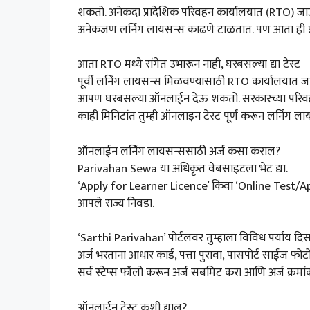
शकतो. अनेकदा प्रादेशिक परिवहन कार्यालयात (RTO) जाऊन 
अनेकजण लर्निंग लायसन्स काढणे टाळतात. पण आता ही प्र
आता RTO मध्ये रांगेत उभारून नाही, घरबसल्या द्या टेस्ट
पूर्वी लर्निंग लायसन्स मिळवण्यासाठी RTO कार्यालयात जा
आपण घरबसल्या ऑनलाईन देऊ शकतो. सरकारच्या परिवहन 
काही मिनिटांत तुम्ही ऑनलाइन टेस्ट पूर्ण करून लर्निंग 
ऑनलाईन लर्निंग लायसन्ससाठी अर्ज कसा कराल?
Parivahan Sewa या अधिकृत वेबसाइटला भेट द्या.
‘Apply for Learner Licence’ किंवा ‘Online Test/A
आपले राज्य निवडा.
‘Sarthi Parivahan’ पोर्टलवर तुम्हाला विविध पर्याय द
अर्ज भरताना आधार कार्ड, पत्ता पुरावा, पासपोर्ट साईज 
सर्व स्टेप्स फॉलो करून अर्ज सबमिट करा आणि अर्ज क्रमांक
ऑनलाईन टेस्ट कशी द्याल?