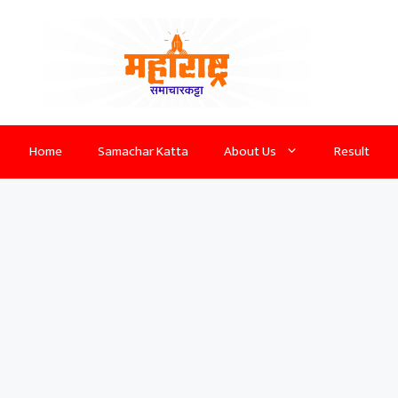
Home
Samachar Katta
About Us
Result