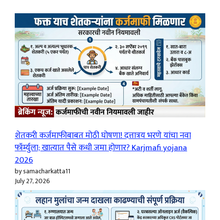
शेतकरी कर्जमाफीबाबत मोठी घोषणा! दत्तात्रय भरणे यांचा नवा
फॉर्म्युला; खात्यात पैसे कधी जमा होणार? Karjmafi yojana
2026
by samacharkatta11
July 27, 2026