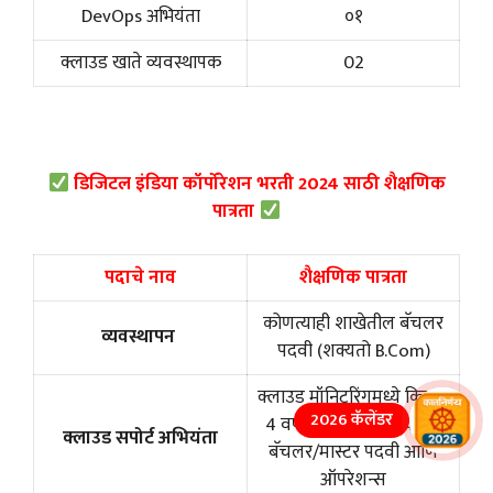
DevOps अभियंता
०१
क्लाउड खाते व्यवस्थापक
02
डिजिटल इंडिया कॉर्पोरेशन भरती 2024 साठी शैक्षणिक
पात्रता
पदाचे नाव
शैक्षणिक पात्रता
कोणत्याही शाखेतील बॅचलर
व्यवस्थापन
पदवी (शक्यतो B.Com)
क्लाउड मॉनिटरिंगमध्ये किमान
2026 कॅलेंडर
4 वर्षांच्या सिद्ध अनुभवासह
क्लाउड सपोर्ट अभियंता
बॅचलर/मास्टर पदवी आणि
ऑपरेशन्स