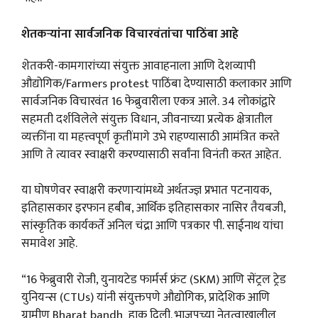
शेतकऱ्यांना सार्वजनिक विचारवंतांचा पाठिंबा आहे
शेतकरी-कामगारांच्या संयुक्त आवाहनाला आणि देशव्यापी
औद्योगिक/Farmers protest पाठिंबा देण्यासाठी कलाकार आणि
सार्वजनिक विचारवंत 16 फेब्रुवारीला एकत्र आले. 34 लोकांद्वारे
सहमती दर्शविलेले संयुक्त विधान, जीवनाच्या प्रत्येक क्षेत्रातील
व्यक्तींना या महत्त्वपूर्ण कृतींमागे उभे राहण्यासाठी आमंत्रित करते
आणि ते त्यावर स्वाक्षरी करण्यासाठी सर्वांना विनंती करत आहेत.
या घोषणेवर स्वाक्षरी करणाऱ्यांमध्ये अर्थतज्ज्ञ प्रभात पटनायक,
इतिहासकार इरफान हबीब, आर्थिक इतिहासकार नासिर तैयबजी,
सांस्कृतिक कार्यकर्ते अनिल चंद्रा आणि पत्रकार पी. साईनाथ यांचा
समावेश आहे.
“16 फेब्रुवारी रोजी, युनायटेड फार्मर्स फ्रंट (SKM) आणि सेंट्रल ट्रेड
युनियन्स (CTUs) यांनी संयुक्तपणे औद्योगिक, प्रादेशिक आणि
ग्रामीण Bharat bandh हाक दिली. भाजपच्या नेतृत्वाखालील