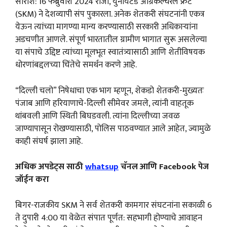
सारांश: 16 फेब्रुवारी 2024 रोजी, युनायटेड ॲग्रिकल्चरल फ्रंट
(SKM) ने देशव्यापी संप पुकारला. अनेक शेतकरी संघटनांनी एकत्र
येऊन त्यांच्या मागण्या मान्य करण्यासाठी सरकारी अधिकाऱ्यांना
अडचणीत आणले. संपूर्ण भारतातील ग्रामीण भागात सुरू असलेल्या
या संपाचे उद्दिष्ट त्यांच्या मूलभूत स्वातंत्र्यासाठी आणि शेतीविषयक
धोरणांबद्दलच्या चिंतेचे समर्थन करणे आहे.
“दिल्ली चलो” निषेधाचा एक भाग म्हणून, शेकडो शेतकरी-मुख्यतः
पंजाब आणि हरियाणाचे-दिल्ली सीमेवर जमले, त्यांनी वाहतूक
थांबवली आणि स्थिती बिघडवली. त्यांना दिल्लीच्या जवळ
जाण्यापासून रोखण्यासाठी, पोलिस पाठवण्यात आले आहेत, ज्यामुळे
काही संघर्ष झाला आहे.
अधिक अपडेट्स साठी
whatsup
चॅनल आणि Facebook पेज
जॉईन करा
बिगर-राजकीय SKM ने सर्व शेतकरी कामगार संघटनांना सकाळी 6
ते दुपारी 4:00 या वेळेत संपात पूर्णत: सहभागी होण्याचे आवाहन