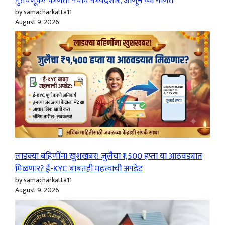
गुंतवणूक? कोणता पर्याय फायदेशीर, जाणून घ्या गणित
by samacharkatta11
August 9, 2026
लाडक्या बहिणींना खुशखबर! जुलैचा ₹1,500 हप्ता या आठवड्यात
मिळणार? ई-KYC बाबतही महत्त्वाची अपडेट
by samacharkatta11
August 9, 2026