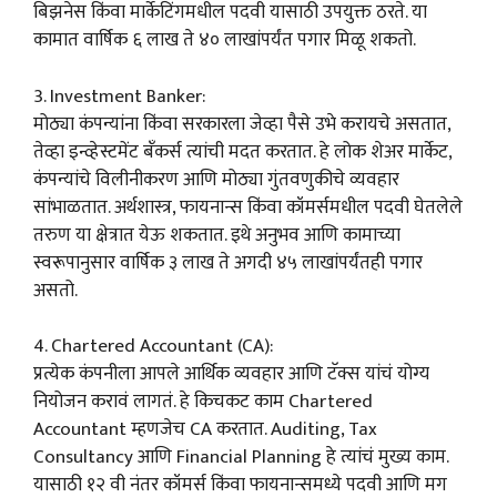
बिझनेस किंवा मार्केटिंगमधील पदवी यासाठी उपयुक्त ठरते. या
कामात वार्षिक ६ लाख ते ४० लाखांपर्यंत पगार मिळू शकतो.
3. Investment Banker:
मोठ्या कंपन्यांना किंवा सरकारला जेव्हा पैसे उभे करायचे असतात,
तेव्हा इन्व्हेस्टमेंट बँकर्स त्यांची मदत करतात. हे लोक शेअर मार्केट,
कंपन्यांचे विलीनीकरण आणि मोठ्या गुंतवणुकीचे व्यवहार
सांभाळतात. अर्थशास्त्र, फायनान्स किंवा कॉमर्समधील पदवी घेतलेले
तरुण या क्षेत्रात येऊ शकतात. इथे अनुभव आणि कामाच्या
स्वरूपानुसार वार्षिक ३ लाख ते अगदी ४५ लाखांपर्यंतही पगार
असतो.
4. Chartered Accountant (CA):
प्रत्येक कंपनीला आपले आर्थिक व्यवहार आणि टॅक्स यांचं योग्य
नियोजन करावं लागतं. हे किचकट काम Chartered
Accountant म्हणजेच CA करतात. Auditing, Tax
Consultancy आणि Financial Planning हे त्यांचं मुख्य काम.
यासाठी १२ वी नंतर कॉमर्स किंवा फायनान्समध्ये पदवी आणि मग