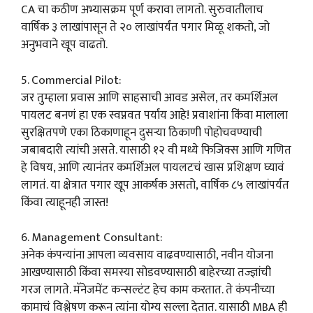
CA चा कठीण अभ्यासक्रम पूर्ण करावा लागतो. सुरुवातीलाच
वार्षिक ३ लाखांपासून ते २० लाखांपर्यंत पगार मिळू शकतो, जो
अनुभवाने खूप वाढतो.
5. Commercial Pilot:
जर तुम्हाला प्रवास आणि साहसाची आवड असेल, तर कमर्शिअल
पायलट बनणं हा एक स्वप्नवत पर्याय आहे! प्रवाशांना किंवा मालाला
सुरक्षितपणे एका ठिकाणाहून दुसऱ्या ठिकाणी पोहोचवण्याची
जबाबदारी त्यांची असते. यासाठी १२ वी मध्ये फिजिक्स आणि गणित
हे विषय, आणि त्यानंतर कमर्शिअल पायलटचं खास प्रशिक्षण घ्यावं
लागतं. या क्षेत्रात पगार खूप आकर्षक असतो, वार्षिक ८५ लाखांपर्यंत
किंवा त्याहूनही जास्त!
6. Management Consultant:
अनेक कंपन्यांना आपला व्यवसाय वाढवण्यासाठी, नवीन योजना
आखण्यासाठी किंवा समस्या सोडवण्यासाठी बाहेरच्या तज्ज्ञांची
गरज लागते. मॅनेजमेंट कन्सल्टंट हेच काम करतात. ते कंपनीच्या
कामाचं विश्लेषण करून त्यांना योग्य सल्ला देतात. यासाठी MBA ही