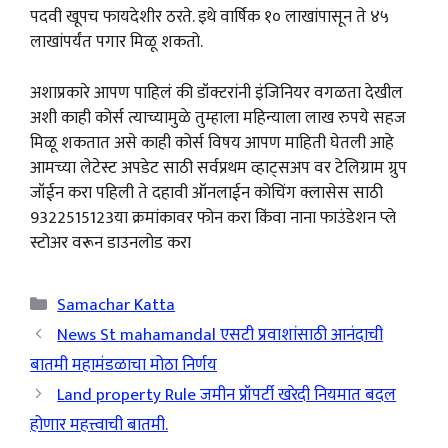
पदवी खूपच फायदेशीर ठरते. इथे वार्षिक १० लाखांपासून ते ४५
लाखांपर्यंत पगार मिळू शकतो.
अशाप्रकारे आपण पाहिलं की डॉक्टरांनी इंजिनियर वगळता देखील
अशी काही कोर्स त्याच्यामुळे तुम्हाला महिन्याला लाख रुपये सहज
मिळू शकतात असे काही कोर्स विषय आपण माहिती घेतली आहे
आमच्या लेटेस्ट अपडेट साठी सर्वप्रथम व्हाट्सअप वर टेलिग्राम ग्रुप
जॉईन करा पहिली ते दहावी ऑनलाईन कोचिंग क्लासेस साठी
9322515123या क्रमांकावर फोन करा किंवा नाना फाउंडेशन प्ले
स्टोअर वरून डाउनलोड करा
Categories
Samachar Katta
News St mahamandal एसटी प्रवाशांसाठी आनंदाची
बातमी महामंडळाचा मोठा निर्णय
Land property Rule जमीन प्रॉपर्टी खरेदी नियमात बदल
होणार महत्त्वाची बातमी.