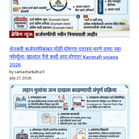
शेतकरी कर्जमाफीबाबत मोठी घोषणा! दत्तात्रय भरणे यांचा नवा
फॉर्म्युला; खात्यात पैसे कधी जमा होणार? Karjmafi yojana
2026
by samacharkatta11
July 27, 2026