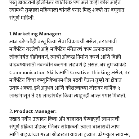
परंतु डॉक्टरांनी इंजिनिअर व्यतिरिक्त पण असे काही कोर्स आहेत
ज्यामध्ये तुम्हाला महिन्याला चांगले पगार मिळू शकते तर बघूयात
संपूर्ण माहिती.
1.
Marketing Manager:
आज कोणतीही वस्तू किंवा सेवा विकायची असेल, तर प्रभावी
मार्केटिंग गरजेची आहे. मार्केटिंग मॅनेजरचं काम उत्पादनाला
लोकांपर्यंत पोहोचवणं, त्याची ओळख निर्माण करणं आणि विक्री
वाढवण्यासाठी नवनवीन कल्पना लढवणं हे असतं. जर तुमच्याकडे
Communication Skills आणि Creative Thinking असेल, तर
मार्केटिंग किंवा कम्युनिकेशनमधील पदवी घेऊन तुम्ही या क्षेत्रात
उतरू शकता. इथे अनुभव आणि कौशल्याच्या जोरावर वार्षिक ५
लाखांपासून ते २६ लाखांपर्यंत किंवा त्याहूनही जास्त पगार मिळतो.
2.
Product Manager:
एखादं नवीन उत्पादन किंवा ॲप बाजारात येण्यापूर्वी त्यामागची
संपूर्ण प्रक्रिया प्रोडक्ट मॅनेजर सांभाळतो. त्याला बाजाराची जाण
आणि ग्राहकांच्या गरजा ओळखता यायला हव्यात. कॉम्प्युटर सायन्स,