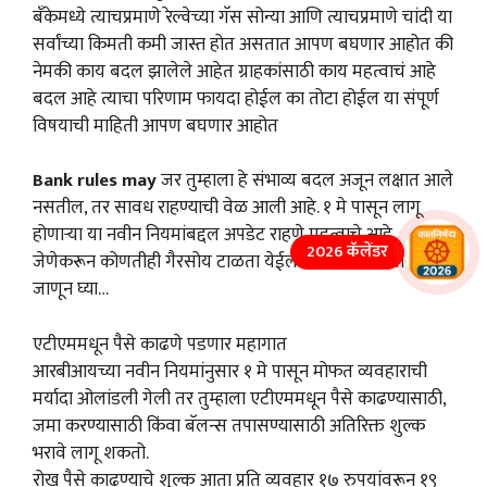
बँकेमध्ये त्याचप्रमाणे रेल्वेच्या गॅस सोन्या आणि त्याचप्रमाणे चांदी या
सर्वांच्या किमती कमी जास्त होत असतात आपण बघणार आहोत की
नेमकी काय बदल झालेले आहेत ग्राहकांसाठी काय महत्वाचं आहे
बदल आहे त्याचा परिणाम फायदा होईल का तोटा होईल या संपूर्ण
विषयाची माहिती आपण बघणार आहोत
Bank rules may
जर तुम्हाला हे संभाव्य बदल अजून लक्षात आले
नसतील, तर सावध राहण्याची वेळ आली आहे. १ मे पासून लागू
होणाऱ्या या नवीन नियमांबद्दल अपडेट राहणे महत्वाचे आहे
2026 कॅलेंडर
जेणेकरून कोणतीही गैरसोय टाळता येईल.काय बदल होणार ते
जाणून घ्या…
एटीएममधून पैसे काढणे पडणार महागात
आरबीआयच्या नवीन नियमांनुसार १ मे पासून मोफत व्यवहाराची
मर्यादा ओलांडली गेली तर तुम्हाला एटीएममधून पैसे काढण्यासाठी,
जमा करण्यासाठी किंवा बॅलन्स तपासण्यासाठी अतिरिक्त शुल्क
भरावे लागू शकतो.
रोख पैसे काढण्याचे शुल्क आता प्रति व्यवहार १७ रुपयांवरून १९