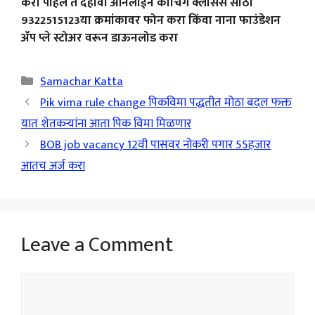
करा पहिले ते दहावी ऑनलाईन कोचिंग क्लासेस साठी
9322515123या क्रमांकावर फोन करा किंवा नाना फाउंडेशन
ॲप प्ले स्टोअर वरून डाऊनलोड करा
Categories
Samachar Katta
Pik vima rule change पिकविमा पद्धतीत मोठा बदल फक्त
यात शेतकऱ्यांना आता पिक विमा मिळणार
BOB job vacancy 12वी पासवर नोकरी पगार 55हजार
आतच अर्ज करा
Leave a Comment
Comment