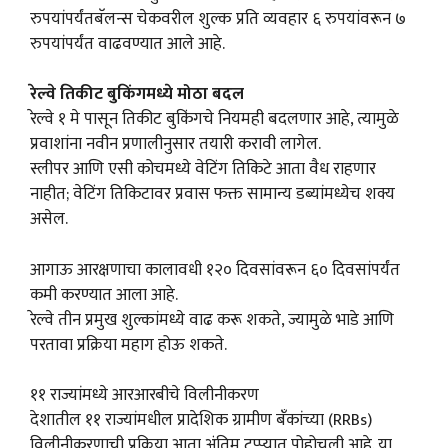
रुपयांपर्यंतबॅलन्स चेकवरील शुल्क प्रति व्यवहार ६ रुपयांवरून ७
रुपयांपर्यंत वाढवण्यात आले आहे.
रेल्वे तिकीट बुकिंगमध्ये मोठा बदल
रेल्वे १ मे पासून तिकीट बुकिंगचे नियमही बदलणार आहे, त्यामुळे
प्रवाशांना नवीन प्रणालीनुसार तयारी करावी लागेल.
स्लीपर आणि एसी कोचमध्ये वेटिंग तिकिटे आता वैध राहणार
नाहीत; वेटिंग तिकिटावर प्रवास फक्त सामान्य डब्यांमध्येच शक्य
असेल.
आगाऊ आरक्षणाचा कालावधी १२० दिवसांवरून ६० दिवसांपर्यंत
कमी करण्यात आला आहे.
रेल्वे तीन प्रमुख शुल्कांमध्ये वाढ करू शकते, ज्यामुळे भाडे आणि
परतावा प्रक्रिया महाग होऊ शकते.
११ राज्यांमध्ये आरआरबीचे विलीनीकरण
देशातील ११ राज्यांमधील प्रादेशिक ग्रामीण बँकांच्या (RRBs)
विलीनीकरणाची प्रक्रिया आता अंतिम टप्प्यात पोहोचली आहे. या