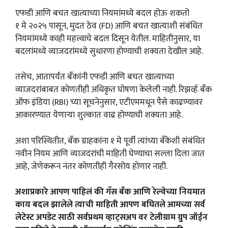
एफडी आणि बचत खात्याच्या नियमांमध्ये बदल होऊ शकतो
१ मे २०२५ पासून, मुदत ठेव (FD) आणि बचत खात्याशी संबंधित
नियमांमध्ये काही महत्त्वाचे बदल दिसून येतील. माहितीनुसार, या
बदलांमध्ये व्याजदरांमध्ये सुधारणा होण्याची शक्यता देखील आहे.
तसेच, आतापर्यंत बँकांनी एफडी आणि बचत खात्याच्या
व्याजदरांबाबत कोणतीही अधिकृत घोषणा केलेली नाही. रिझर्व्ह बँक
ऑफ इंडिया (RBI) च्या सूचनेनुसार, एटीएममधून पैसे काढण्यावर
आकारण्यात येणाऱ्या शुल्कात वाढ होण्याची शक्यता आहे.
अशा परिस्थितीत, बँक ग्राहकांना १ मे पूर्वी त्यांच्या बँकेशी संबंधित
नवीन नियम आणि व्याजदरांची माहिती घेण्याचा सल्ला दिला जात
आहे, जेणेकरून नंतर कोणतीही गैरसोय होणार नाही.
अशाप्रकारे आपण पाहिलं की गॅस बँक आणि रेल्वेच्या नियमात
काय बदल झालेले त्याची माहिती आपण बघितले आमच्या सर्व
लेटेस्ट अपडेट साठी सर्वप्रथम व्हाट्सअप वर टेलीग्राम ग्रुप जॉईन