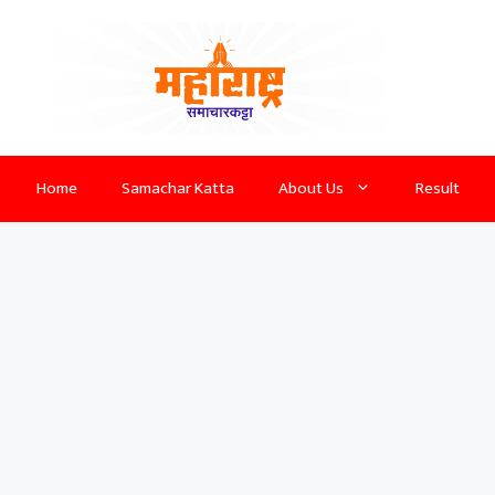
Home
Samachar Katta
About Us
Result