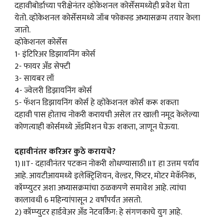
दहावीबोर्डाच्या परीक्षेनंतर व्होकेशनल कोर्सेसमध्येही प्रवेश घेता
येतो. व्होकेशनल कोर्सेसमध्ये जॉब फोकस्ड अभ्यासक्रम तयार केला
जातो.
व्होकेशनल कोर्सेस
1- इंटिरिअर डिझायनिंग कोर्स
2- फायर अँड सेफ्टी
3- सायबर लॉ
4- ज्वेलरी डिझायनिंग कोर्स
5- फॅशन डिझायनिंग कोर्स हे व्होकेशनल कोर्स करू शकता
दहावी पास होताच नोकरी करायची असेल तर खाली नमूद केलेल्या
कोणत्याही कोर्समध्ये अ‍ॅडमिशन घेऊ शकता, जाणून घेऊया.
दहावीनंतर करिअर कुठे करायचे?
1) IIT- दहावीनंतर पटकन नोकरी शोधण्यासाठी IIT हा उत्तम पर्याय
आहे. आयटीआयमध्ये इलेक्ट्रिशियन, वेल्डर, फिटर, मोटर मेकॅनिक,
कॉम्प्युटर अशा अभ्यासक्रमांचा ठळकपणे समावेश आहे. त्यांचा
कालावधी 6 महिन्यांपासून 2 वर्षांपर्यंत असतो.
2) कॉम्प्युटर हार्डवेअर अँड नेटवर्किंग: हे संगणकाचे युग आहे.