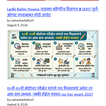
Ladki Bahin Yojana: लाडक्या बहिणींना मिळणार ₹3,000? जुलै-
ऑगस्ट हप्त्याबाबत मोठी अपडेट
by samacharkatta11
August 8, 2026
१०वी-१२वी बोर्डाच्या परीक्षेत चांगले यश मिळवायचे असेल तर
असा करा अभ्यास; नक्की होईल फायदा ssc hsc exam 2027
by samacharkatta11
August 8, 2026