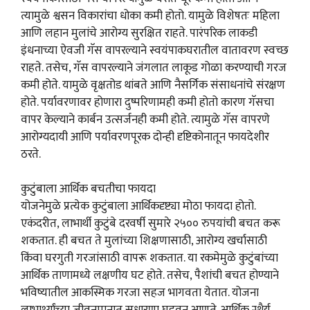
त्यामुळे श्वसन विकारांचा धोका कमी होतो. यामुळे विशेषतः महिला
आणि लहान मुलांचे आरोग्य सुरक्षित राहते. पारंपरिक लाकडी
इंधनाच्या ऐवजी गॅस वापरल्याने स्वयंपाकघरातील वातावरण स्वच्छ
राहते. तसेच, गॅस वापरल्याने जंगलात लाकूड गोळा करण्याची गरज
कमी होते. यामुळे वृक्षतोड थांबते आणि नैसर्गिक संसाधनांचे संरक्षण
होते. पर्यावरणावर होणारा दुष्परिणामही कमी होतो कारण गॅसचा
वापर केल्याने कार्बन उत्सर्जनही कमी होते. त्यामुळे गॅस वापरणे
आरोग्यदायी आणि पर्यावरणपूरक दोन्ही दृष्टिकोनातून फायदेशीर
ठरते.
कुटुंबाला आर्थिक बचतीचा फायदा
योजनेमुळे प्रत्येक कुटुंबाला आर्थिकदृष्ट्या मोठा फायदा होतो.
एकंदरीत, लाभार्थी कुटुंबे दरवर्षी सुमारे २५०० रुपयांची बचत करू
शकतात. ही बचत ते मुलांच्या शिक्षणासाठी, आरोग्य खर्चासाठी
किंवा घरगुती गरजांसाठी वापरू शकतात. या रकमेमुळे कुटुंबांच्या
आर्थिक ताणामध्ये लक्षणीय घट होते. तसेच, पैशांची बचत होण्याने
भविष्यातील आकस्मिक गरजा सहज भागवता येतात. योजना