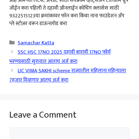
आहे आमच्या लेटेस्ट अपडेट साठी सर्वप्रथम व्हाट्सअप टेलिग्राम ग्रुप
जॉईन करा पहिली ते दहावी ऑनलाईन कोचिंग क्लासेस साठी
9322515123या क्रमांकावर फोन करा किंवा नाना फाउंडेशन ॲप
प्ले स्टोअर वरून डाऊनलोड करा
Categories
Samachar Katta
SSC HSC 17NO 2025 दहावी बारावी 17NO फॉर्म
भरण्यासाठी सुरुवात आताच अर्ज करा
LIC VIMA SAKHI scheme राज्यातील महिलाना महिन्याला
7हजार मिळणार आतच अर्ज करा
Leave a Comment
Comment