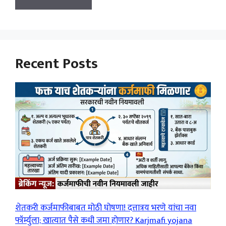
Recent Posts
शेतकरी कर्जमाफीबाबत मोठी घोषणा! दत्तात्रय भरणे यांचा नवा
फॉर्म्युला; खात्यात पैसे कधी जमा होणार? Karjmafi yojana