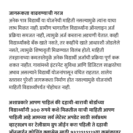
जागरूकता वाढवण्याची गरज
अनेक पात्र विद्यार्थी या योजनेची माहिती नसल्यामुळे त्यांना याचा
लाभ मिळत नाही. ग्रामीण भागातील विद्यार्थ्यांना ऑनलाइन अर्ज
प्रक्रिया समजत नाही, त्यामुळे अर्ज करताना अडचणी येतात. काही
विद्यार्थ्यांकडे बँक खाते नसते, तर काहींचे खाते आधारशी जोडलेले
नसते, त्यामुळे शिष्यवृत्ती मिळण्यात विलंब होतो. माहिती
तंत्रज्ञानाच्या कमतरतेमुळे अनेक विद्यार्थी अर्जाची प्रक्रिया पूर्ण करू
शकत नाहीत. गावांमध्ये इंटरनेट सुविधा आणि डिजिटल साक्षरतेचा
अभाव असल्याने विद्यार्थी योजनांपासून वंचित राहतात. शालेय
स्तरावर पुरेशी जागरूकता निर्माण होत नसल्यामुळे योजनांची
माहिती विद्यार्थ्यांपर्यंत पोहोचत नाही.
अशाप्रकारे आपण पाहिलं की दहावी-बारावी बोर्डाच्या
विद्यार्थ्यांनी 300 रुपये कशे मिळतील याची माहिती आपण
पाहिली आहे आमच्या सर्व लेटेस्ट अपडेट साठी सर्वप्रथम
व्हाट्सअप वर टेलीग्राम ग्रुप जॉईन करा पहिली ते दहावी
ऑनलाईन कोचिंग क्लासेस साठी 9322515123या क्रमांकावर