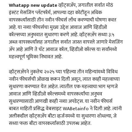
Whatapp new update
व्हॉट्सअ‍ॅप, जगातील सर्वात मोठं
इंस्टंट मेसजिंग प्लॅटफॉर्म, आपल्या दहा कोटींहून अधिक
वापरकर्त्यांसाठी तीन नवीन फीचर्स लाँच करण्याची घोषणा करत
आहे. या नव्या फीचर्सचा मुख्य उद्देश आवाज आणि व्हिडीओ
कॉल्सच्या अनुभवात सुधारणा करणे आहे. व्हॉट्सअ‍ॅप सध्या ३.५
अब्ज वापरकर्त्यांसह जगातील सर्वात जास्त वापरले जाणारे मेसजिंग
अ‍ॅप आहे आणि ते चॅट आवाज कॉल, व्हिडीओ कॉल्स या सर्वांमध्ये
महत्त्वपूर्ण भूमिका निभावत आहे.
व्हॉट्सअ‍ॅपने नुकतेच २०२५ च्या पहिल्या तीन महिन्यांमध्ये विविध
नवीन फीचर्सची ओळख करून दिली असून, त्यात काही महत्त्वाच्या
सुधारणा करण्यात येत आहेत. त्यातील एक महत्त्वाचा भाग म्हणजे
आवाज आणि व्हिडीओ कॉल्समध्ये वापरकर्त्यांचा अनुभव
सुधारण्यासाठी आणखी काही नव्या अपडेट्स. या नवीन फीचर्स
बाबत माहिती प्रसिद्ध वेबसाइट WABetainfo ने दिली आहे. त्यांनी
अलीकडील व्हॉट्सअ‍ॅप बीटा व्हर्जनमध्ये या सुधारणा शोधल्या, जे
सध्या फक्त बीटा वापरकर्त्यांसाठी उपलब्ध आहेत.