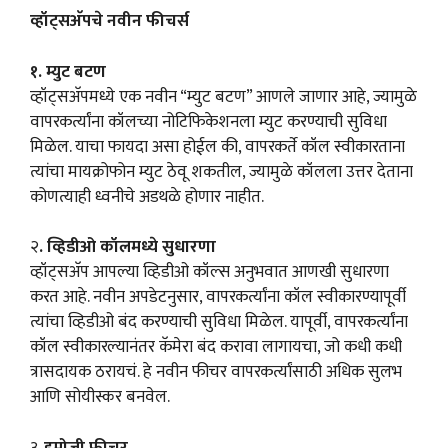
व्हॉट्सअ‍ॅपचे नवीन फीचर्स
१. म्युट बटण
व्हॉट्सअ‍ॅपमध्ये एक नवीन “म्युट बटण” आणले जाणार आहे, ज्यामुळे
वापरकर्त्यांना कॉलच्या नोटिफिकेशनला म्युट करण्याची सुविधा
मिळेल. याचा फायदा असा होईल की, वापरकर्ते कॉल स्वीकारताना
त्यांचा मायक्रोफोन म्युट ठेवू शकतील, ज्यामुळे कॉलला उत्तर देताना
कोणत्याही ध्वनीचे अडथळे होणार नाहीत.
२
. व्हिडीओ कॉलमध्ये सुधारणा
व्हॉट्सअ‍ॅप आपल्या व्हिडीओ कॉल्स अनुभवात आणखी सुधारणा
करत आहे. नवीन अपडेटनुसार, वापरकर्त्यांना कॉल स्वीकारण्यापूर्वी
त्यांचा व्हिडीओ बंद करण्याची सुविधा मिळेल. यापूर्वी, वापरकर्त्यांना
कॉल स्वीकारल्यानंतर कॅमेरा बंद करावा लागायचा, जो कधी कधी
त्रासदायक ठरायचं. हे नवीन फीचर वापरकर्त्यांसाठी अधिक सुलभ
आणि सोयीस्कर बनवेल.
३.
इमोजी फीचर