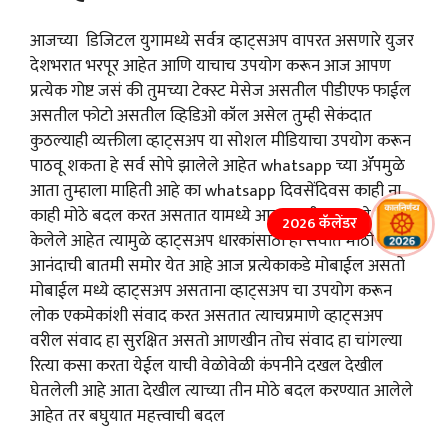
आजच्या डिजिटल युगामध्ये सर्वत्र व्हाट्सअप वापरत असणारे युजर
देशभरात भरपूर आहेत आणि याचाच उपयोग करून आज आपण
प्रत्येक गोष्ट जसं की तुमच्या टेक्स्ट मेसेज असतील पीडीएफ फाईल
असतील फोटो असतील व्हिडिओ कॉल असेल तुम्ही सेकंदात
कुठल्याही व्यक्तीला व्हाट्सअप या सोशल मीडियाचा उपयोग करून
पाठवू शकता हे सर्व सोपे झालेले आहेत whatsapp च्या ॲपमुळे
आता तुम्हाला माहिती आहे का whatsapp दिवसेंदिवस काही ना
काही मोठे बदल करत असतात यामध्ये आता काही महत्त्वाचे बदल
2026 कॅलेंडर
केलेले आहेत त्यामुळे व्हाट्सअप धारकांसाठी ही सर्वात मोठी
आनंदाची बातमी समोर येत आहे आज प्रत्येकाकडे मोबाईल असतो
मोबाईल मध्ये व्हाट्सअप असताना व्हाट्सअप चा उपयोग करून
लोक एकमेकांशी संवाद करत असतात त्याचप्रमाणे व्हाट्सअप
वरील संवाद हा सुरक्षित असतो आणखीन तोच संवाद हा चांगल्या
रित्या कसा करता येईल याची वेळोवेळी कंपनीने दखल देखील
घेतलेली आहे आता देखील त्याच्या तीन मोठे बदल करण्यात आलेले
आहेत तर बघुयात महत्त्वाची बदल