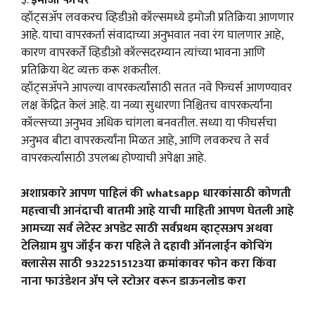
व्हॉट्सअ‍ॅप लवकरच व्हिडीओ कॉल्समध्ये इमोजी प्रतिक्रिया आणणार
आहे. याचा वापरकर्ता संवादाच्या अनुभवात नवा रंग घालणार आहे,
कारण वापरकर्ते व्हिडीओ कॉल्सदरम्यान त्यांच्या भावना आणि
प्रतिक्रिया थेट व्यक्त करू शकतील.
व्हॉट्सअ‍ॅपने आपल्या वापरकर्त्यांसाठी सतत नवे फिचर्स आणण्यावर
लक्ष केंद्रित केलं आहे. या नव्या सुधारणा निश्चितच वापरकर्त्यांना
कॉल्सच्या अनुभव अधिक चांगला बनवतील. सध्या या फीचर्सचा
अनुभव बीटा वापरकर्त्यांना मिळत आहे, आणि लवकरच ते सर्व
वापरकर्त्यांसाठी उपलब्ध होण्याची अपेक्षा आहे.
अशाप्रकारे आपण पाहिलं की whatsapp धारकांसाठी कोणती
महत्त्वाची आनंदाची बातमी आहे याची माहिती आपण घेतली आहे
आमच्या सर्व लेटेस्ट अपडेट साठी सर्वप्रथम व्हाट्सअप अथवा
टेलिग्राम ग्रुप जॉईन करा पहिले ते दहावी ऑनलाईन कोचिंग
क्लासेस साठी 9322515123या क्रमांकावर फोन करा किंवा
नाना फाउंडेशन ॲप प्ले स्टोअर वरून डाऊनलोड करा