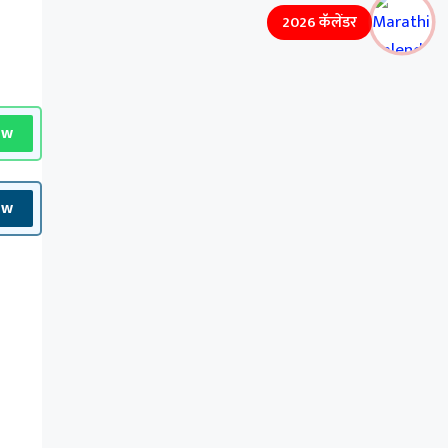
2026 कॅलेंडर
ow
ow