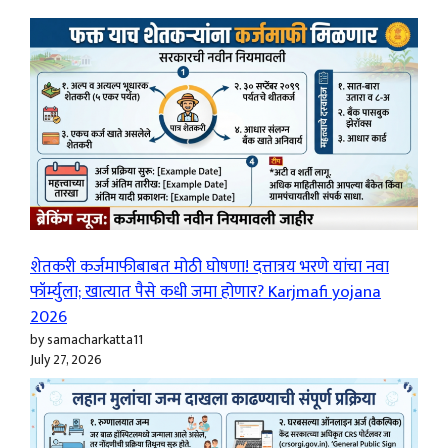
शेतकरी कर्जमाफीबाबत मोठी घोषणा! दत्तात्रय भरणे यांचा नवा
फॉर्म्युला; खात्यात पैसे कधी जमा होणार? Karjmafi yojana
2026
by samacharkatta11
July 27, 2026