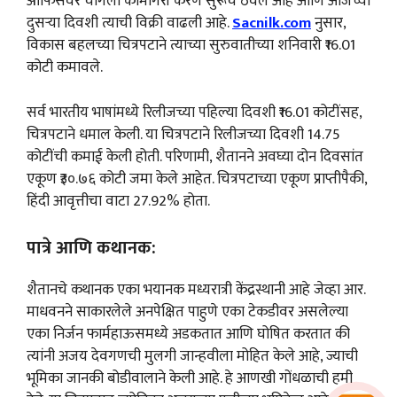
ऑफिसवर चांगली कामगिरी करणे सुरूच ठेवले आहे आणि आजच्या
दुसऱ्या दिवशी त्याची विक्री वाढली आहे.
Sacnilk.com
नुसार,
विकास बहलच्या चित्रपटाने त्याच्या सुरुवातीच्या शनिवारी ₹16.01
कोटी कमावले.
सर्व भारतीय भाषांमध्ये रिलीजच्या पहिल्या दिवशी ₹16.01 कोटींसह,
चित्रपटाने धमाल केली. या चित्रपटाने रिलीजच्या दिवशी 14.75
कोटींची कमाई केली होती. परिणामी, शैतानने अवघ्या दोन दिवसांत
एकूण ₹३०.७६ कोटी जमा केले आहेत. चित्रपटाच्या एकूण प्राप्तीपैकी,
हिंदी आवृत्तीचा वाटा 27.92% होता.
पात्रे आणि कथानक:
शैतानचे कथानक एका भयानक मध्यरात्री केंद्रस्थानी आहे जेव्हा आर.
माधवनने साकारलेले अनपेक्षित पाहुणे एका टेकडीवर असलेल्या
एका निर्जन फार्महाऊसमध्ये अडकतात आणि घोषित करतात की
त्यांनी अजय देवगणची मुलगी जान्हवीला मोहित केले आहे, ज्याची
भूमिका जानकी बोडीवालाने केली आहे. हे आणखी गोंधळाची हमी