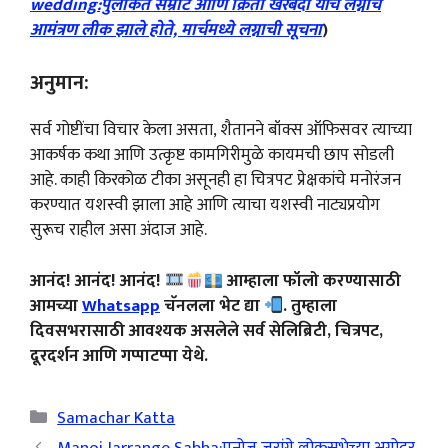
wedding:पुलकित सम्राट आणि क्रिती खरबंदा यांचे लग्नाचे
आमंत्रण लीक झाले होते, मार्चमध्ये लग्नाची सूचना
)
अनुमान:
सर्व गोष्टींचा विचार केला असता, शैतानने बॉक्स ऑफिसवर त्याच्या
आकर्षक कथा आणि उत्कृष्ट कामगिरीमुळे कायमची छाप सोडली
आहे. काही किरकोळ टीका असूनही हा चित्रपट प्रेक्षकांचे मनोरंजन
करण्यात यशस्वी झाला आहे आणि त्याचा यशस्वी नाट्यप्रयोग
सुरूच राहील असा अंदाज आहे.
आनंद! आनंद! आनंद!
आम्हाला फॉलो करण्यासाठी
आमच्या
Whatsapp
चॅनलला भेट द्या
. तुम्हाला
दिवसभरासाठी आवश्यक असलेले सर्व सेलिब्रिटी, चित्रपट,
दूरदर्शन आणि गप्पाटप्पा येथे.
Categories
Samachar Katta
Manoj Jarrange Sabha:मनोज जरांगे लोकसभेच्या अगोदर