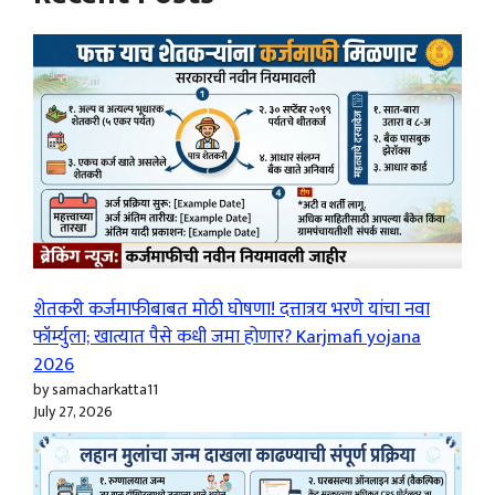
शेतकरी कर्जमाफीबाबत मोठी घोषणा! दत्तात्रय भरणे यांचा नवा
फॉर्म्युला; खात्यात पैसे कधी जमा होणार? Karjmafi yojana
2026
by samacharkatta11
July 27, 2026