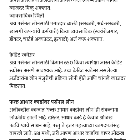
उत्पन्न असलेल्या अर्जदारांना अधिक कर्ज रक्कम आणि चांगले
व्याजदर मिळू शकतात.
व्यावसायिक स्थिती
SBI पर्सनल लोनसाठी पगारदार व्यक्ती (सरकारी, अर्ध-सरकारी,
खासगी कंपन्यांचे कर्मचारी) किंवा व्यवसायिक (स्वयंरोजगार,
डॉक्टर, चार्टर्ड अकाउंटंट, इत्यादी) अर्ज करू शकतात.
क्रेडिट स्कोअर
SBI पर्सनल लोनसाठी किमान 650 किंवा त्यापेक्षा जास्त क्रेडिट
स्कोअर असणे आवश्यक आहे. उच्च क्रेडिट स्कोअर असलेल्या
अर्जदारांना लोन मंजुरीची प्रक्रिया सोपी होते आणि चांगले व्याजदर
मिळतात.
फक्त आधार कार्डावर पर्सनल लोन
अलीकडील काळात ‘फक्त आधार कार्डावर लोन’ ही संकल्पना
लोकप्रिय झाली आहे. खरंतर, आधार कार्ड हे केवळ ओळख
पटविण्याचे साधन आहे, परंतु ते इतर महत्त्वाच्या कागदपत्रांसह
वापरले जाते. SBI मध्ये, जरी आपण आधार कार्डाचा वापर ओळख