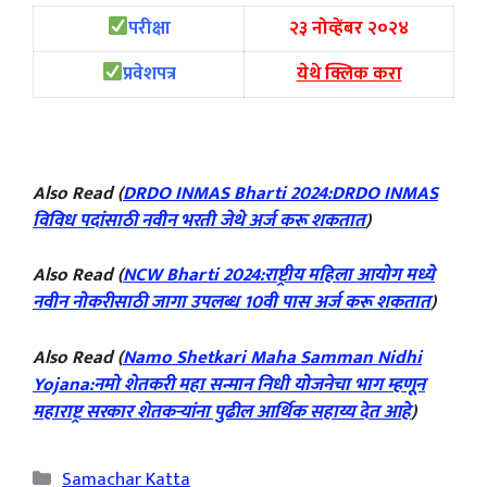
परीक्षा
२३ नोव्हेंबर २०२४
प्रवेशपत्र
येथे क्लिक करा
Also Read (
DRDO INMAS Bharti 2024:DRDO INMAS
विविध पदांसाठी नवीन भरती जेथे अर्ज करू शकतात
)
Also Read (
NCW Bharti 2024:राष्ट्रीय महिला आयोग मध्ये
नवीन नोकरीसाठी जागा उपलब्ध 10वी पास अर्ज करू शकतात
)
Also Read (
Namo Shetkari Maha Samman Nidhi
Yojana:नमो शेतकरी महा सन्मान निधी योजनेचा भाग म्हणून
महाराष्ट्र सरकार शेतकऱ्यांना पुढील आर्थिक सहाय्य देत आहे
)
Categories
Samachar Katta