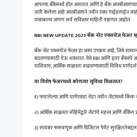
आपल्या बँकेमध्ये होत असतात आणि हे बँक आरबीआयच्य
जारी केलेला आहे आरबीआयने नवीन एका गाईडलाईन जाहीर क
याबाबतच आपण सर्व सविस्तर माहिती पाहणार आहोत
RBI NEW UPDATE 2025 बँक नोट एक्सचेंज फेअर म
बँक नोट एक्सचेंज फेअर हा असा उपक्रम आहे, जिथे सामान्
बदलण्यासाठी येऊ शकतात. येथे RBI आणि इतर बँकांचे अधिक
याशिवाय, आर्थिक साक्षरता वाढवण्यासाठी विविध मार्गदर्श
या विशेष फेअरमध्ये कोणत्या सुविधा मिळतात?
१) फाटलेल्या आणि घाणेरड्या नोटा नवीन नोटांमध्ये किंवा न
२) आर्थिक साक्षरता मोहिमेद्वारे नोटांचे महत्त्व आणि बँकिंग प
३) सायबर फसवणूक आणि डिजिटल पेमेंट सुरक्षिततेबद्दल 