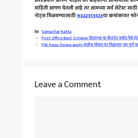
अशाप्रकारे आपण पाहिलं की ग्राहकांना आपल्याला 
माहिती आपण घेतली आहे तर आमच्या सर्व लेटेस्ट साठी व्
नोट्स मिळवण्यासाठी
9322515123
या क्रमांकावर फो
Categories
Samachar Katta
Post Office Best Scheme पोस्टाच्या या योजनेत वर्षात पैसे होतील 
PM Awas Yojana apply सर्वांना मोफत घर मिळणार पहा पूर्ण म
Leave a Comment
Comment