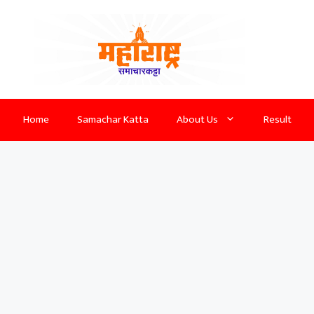
Home
Samachar Katta
About Us
Result