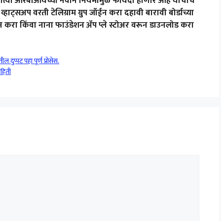
कोणत्या आरबीआयच्या नवीन नियमामुळे फायदा होणार आहे याचीच
हाट्सअप वरती टेलिग्राम ग्रुप जॉईन करा दहावी बारावी बोर्डाच्या
न करा किंवा नाना फाउंडेशन ॲप प्ले स्टोअर वरून डाउनलोड करा
दुप्पट पहा पूर्ण प्रोसेस.
ाहिती