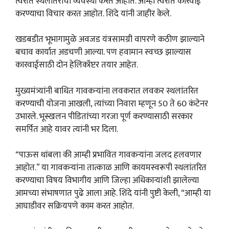
त्वरीत स्थलांतराची व्यवस्था करत आहोत. आम्ही त्वरीत कारवाई
करण्याचा विचार करत आहोत. शिंदे यांनी जाहीर केले.
खडबडीत भूभागामुळे अवजड यंत्रसामग्री वापरणे कठीण झाल्याने
बचाव कार्यात अडचणी आल्या. पण हवामान स्वच्छ झाल्यास
कारवाईसाठी दोन हेलिकॉप्टर तयार आहेत.
मुख्यमंत्र्यांनी बाधित गावकऱ्यांना लवकरात लवकर स्थलांतरित
करण्याची योजना आखली, त्यांच्या निवारा म्हणून 50 ते 60 कंटेनर
उभारले. भूस्खलन पीडितांच्या गरजा पूर्ण करण्यासाठी सरकार
समर्पित आहे यावर त्यांनी भर दिला.
“पाऊस थांबला की आम्ही प्रभावित गावकऱ्यांना जलद हलवणार
आहोत.” या गावकऱ्यांना तात्काळ आणि कायमस्वरूपी स्थलांतरित
करण्याचा विषय विभागीय आणि जिल्हा अधिकाऱ्यांशी झालेल्या
आमच्या संभाषणात पुढे आला आहे. शिंदे यांनी पुष्टी केली, “आम्ही या
आघाडीवर सक्रियपणे काम करत आहोत.