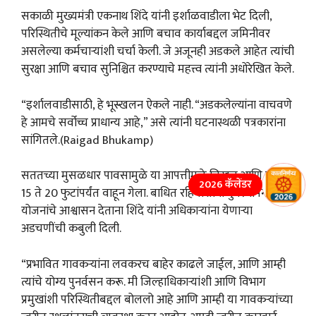
सकाळी मुख्यमंत्री एकनाथ शिंदे यांनी इर्शाळवाडीला भेट दिली,
परिस्थितीचे मूल्यांकन केले आणि बचाव कार्याबद्दल जमिनीवर
असलेल्या कर्मचाऱ्यांशी चर्चा केली. जे अजूनही अडकले आहेत त्यांची
सुरक्षा आणि बचाव सुनिश्चित करण्याचे महत्त्व त्यांनी अधोरेखित केले.
“इर्शालवाडीसाठी, हे भूस्खलन ऐकले नाही. “अडकलेल्यांना वाचवणे
हे आमचे सर्वोच्च प्राधान्य आहे,” असे त्यांनी घटनास्थळी पत्रकारांना
सांगितले.(Raigad Bhukamp)
सततच्या मुसळधार पावसामुळे या आपत्तीमुळे चिखल आणि मलबा
2026 कॅलेंडर
15 ते 20 फुटांपर्यंत वाहून गेला. बाधित रहिवाशांना पुनर्स्थापना
योजनांचे आश्वासन देताना शिंदे यांनी अधिकाऱ्यांना येणाऱ्या
अडचणींची कबुली दिली.
“प्रभावित गावकऱ्यांना लवकरच बाहेर काढले जाईल, आणि आम्ही
त्यांचे योग्य पुनर्वसन करू. मी जिल्हाधिकाऱ्यांशी आणि विभाग
प्रमुखांशी परिस्थितीबद्दल बोललो आहे आणि आम्ही या गावकऱ्यांच्या