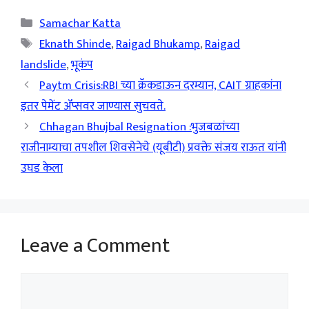
Categories
Samachar Katta
Tags
Eknath Shinde
,
Raigad Bhukamp
,
Raigad
landslide
,
भूकंप
Paytm Crisis:RBI च्या क्रॅकडाऊन दरम्यान, CAIT ग्राहकांना
इतर पेमेंट ॲप्सवर जाण्यास सुचवते.
Chhagan Bhujbal Resignation :भुजबळांच्या
राजीनाम्याचा तपशील शिवसेनेचे (यूबीटी) प्रवक्ते संजय राऊत यांनी
उघड केला
Leave a Comment
Comment