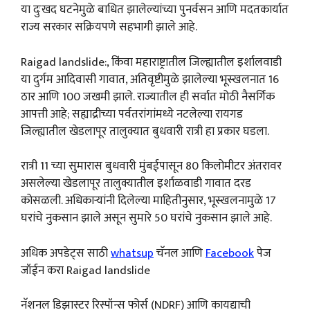
या दुःखद घटनेमुळे बाधित झालेल्यांच्या पुनर्वसन आणि मदतकार्यात
राज्य सरकार सक्रियपणे सहभागी झाले आहे.
Raigad landslide:, किंवा महाराष्ट्रातील जिल्ह्यातील इर्शालवाडी
या दुर्गम आदिवासी गावात, अतिवृष्टीमुळे झालेल्या भूस्खलनात 16
ठार आणि 100 जखमी झाले. राज्यातील ही सर्वात मोठी नैसर्गिक
आपत्ती आहे; सह्याद्रीच्या पर्वतरांगांमध्ये नटलेल्या रायगड
जिल्ह्यातील खेडलापूर तालुक्यात बुधवारी रात्री हा प्रकार घडला.
रात्री 11 च्या सुमारास बुधवारी मुंबईपासून 80 किलोमीटर अंतरावर
असलेल्या खेडलापूर तालुक्यातील इर्शाळवाडी गावात दरड
कोसळली. अधिकाऱ्यांनी दिलेल्या माहितीनुसार, भूस्खलनामुळे 17
घरांचे नुकसान झाले असून सुमारे 50 घरांचे नुकसान झाले आहे.
अधिक अपडेट्स साठी
whatsup
चॅनल आणि
Facebook
पेज
जॉईन करा Raigad landslide
नॅशनल डिझास्टर रिस्पॉन्स फोर्स (NDRF) आणि कायद्याची