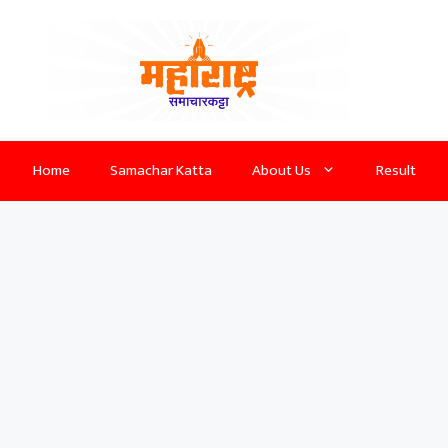
Home
Samachar Katta
About Us
Result