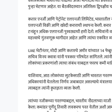
कतारसोबत भारताच्या वाढत्या ऊर्जा भागीदारीच्या प्रकाशात,
पुन्हा भेटणार आहेत. या बैठकीदरम्यान अतिरिक्त द्विपक्षीय
कतार एनर्जी आणि पेट्रोनेट एलएनजी लिमिटेड, भारतातील 
एलएनजी विक्री आणि खरेदी कराराची स्थापना केली. करार मे
टनांहून अधिक एलएनजी पुरवठ्याची हमी देतो. सचिवांनी वस
महत्त्वाचे गुंतवणूक भागीदार आहेत आणि त्यांचा एकत्रित
UAE भेटीनंतर, मोदी आणि कतारचे अमीर यांच्यात 14 फेब्रुवा
सचिव विनय क्वात्रा यांनी पत्रकार परिषदेत सांगितले. त्यां
लोकांच्या प्रकरणांशी त्याचा संबंध याबद्दल फारच कमी मा
याशिवाय, आठ लोकांच्या सुटकेसाठी आणि भारतात परतण्यास
अधिकाऱ्यांनी घेतलेला निर्णय जबाबदार असल्याचे मंत्रालयाने
त्याबद्दल त्यांनी कृतज्ञता व्यक्त केली.
त्यांच्या नजीकच्या परतण्याबद्दल, भारतीय नौदलाच्या माज
केला. कमांडर पूर्णेंदू तिवारी लवकरच परत येतील अशी आम