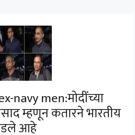
ex-navy men:मोदींच्या
्रतिसाद म्हणून कतारने भारतीय
ोडले आहे