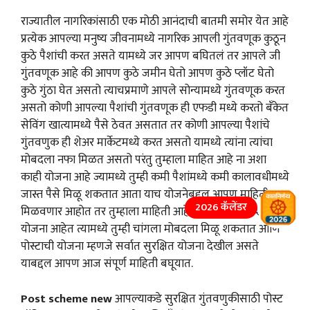
राज्यातील नागरिकांसाठी एक मोठी आनंदाची बातमी समोर येत आहे
प्रत्येक आपल्या मनुष्य जीवनामध्ये नागरिक आपली गुंतवणूक कुठून
कुठे पैशांची करत असते यामध्ये जर आपण बघितलं तर आपले जी
गुंतवणूक आहे की आपण कुठे जमीन घेतो आपण कुठे प्लॉट घेतो
कुठे गुंठा घेत असतो त्याचप्रमाणे आपले सोन्यामध्ये गुंतवणूक करत
असतो कोणी आपल्या पैशांची गुंतवणूक ही एफडी मध्ये करतो बँकेत
सेविंग खात्यामध्ये पैसे ठेवत असतात तर कोणी आपल्या पैशांचे
गुंतवणुक ही शेअर मार्केटमध्ये करत असतो यामध्ये त्यांना त्यांचा
मोबदला नफा मिळत असतो परंतु तुम्हाला माहित आहे ना अशा
काही योजना आहे ज्यामध्ये तुम्ही कमी पैशांमध्ये कमी कालावधीमध्ये
जास्त पैसे मिळू शकतात आता याच योजनेबद्दल आपण माहिती
2026 कॅलेंडर
मिळवणार आहोत तर तुम्हाला माहिती आहे का पोस्टाच्या अशा काही
योजना आहेत त्यामध्ये तुम्ही चांगला मोबदला मिळू शकतात आणि
पोस्टाची योजना म्हणजे सर्वात सुरक्षित योजना देखील असते
याबद्दल आपण आज संपूर्ण माहिती बघूयात.
Post scheme new
आपल्याकडे सुरक्षित गुंतवणुकीसाठी पोस्ट