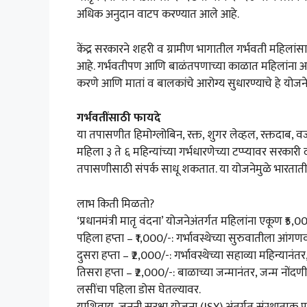
अधिक अनुदान वाटप करण्यात आले आहे.
केंद्र सरकारने शहरी व ग्रामीण भागातील गर्भवती महिलांसाठ
आहे. गर्भवतीपण आणि बाळंतपणाच्या काळात महिलांना आरोग्
करणे आणि मातां व बालकांचे आरोग्य सुधारण्याचे हे योजनेच
गर्भवतींसाठी फायदे
या तपासणीत हिमोग्लोबिन, रक्त, शुगर लेव्हल, रक्तदाब, 
महिला ३ ते ६ महिन्यांच्या गर्भधारणेच्या टप्प्यावर सरकार
तपासणीसाठी संपर्क साधू शकतात. या योजनेमुळे भारतातील 
लाभ किती मिळतो?
‘प्रधानमंत्री मातृ वंदना’ योजनेअंतर्गत महिलांना एकूण ₹5,00
पहिला हप्ता – ₹1,000/-: गर्भावस्थेच्या सुरुवातीला आंगणवाडी
दुसरा हप्ता – ₹2,000/-: गर्भावस्थेच्या सहाव्या महिन्या
तिसरा हप्ता – ₹2,000/-: बाळाच्या जन्मानंतर, जन्म न
लसींचा पहिला डोस घेतल्यावर.
याशिवाय, जननी सुरक्षा योजना (JSY) अंतर्गत संस्थात्मक प