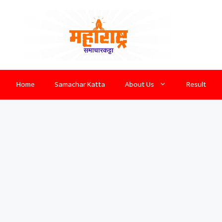
Home
Samachar Katta
About Us
Result