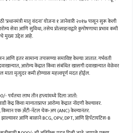
ी ‘प्रधानमंत्री मातृ वंदना’ योजना १ जानेवारी २०१७ पासून सुरू केली
य सेवा आणि सुविधा, तसेच प्रोत्साहनाद्वारे कुपोषणाचा प्रभाव कमी
े मुख्य उद्देश आहे.
वजन आणि इतर सामान्य तपासण्या समाविष्ट केल्या जातात. गर्भवती
ी दवाखान्यात, आरोग्य केंद्रात किंवा संबंधित खासगी दवाखान्यात वेळेवर
माता मृत्युदर कमी होण्यास महत्त्वपूर्ण मदत होईल.
0/- पर्यंतचा लाभ तीन हप्त्यांमध्ये दिला जातो:
 केंद्र किंवा मान्यताप्राप्त आरोग्य केंद्रात नोंदणी केल्यावर.
नंतर, किमान एक अँटी-नॅटल चेक-अप (ANC) केल्यानंतर.
ोंदणी झाल्यावर आणि बाळाने BCG, OPV, DPT, आणि हिपॅटायटिस-B
्रसुतीसाठी ₹1,000/- ची अतिरिक्त मदत दिली जाते. त्यामुळे एकूण