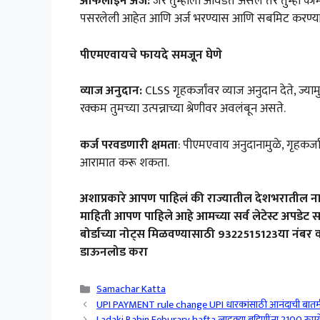
ऑफलाइन अर्ज:
जर तुम्हाला आवडत असेल तर तुम्ही कॉमन स
पसरलेली आहेत आणि अर्ज भरण्यास आणि सबमिट करण्य
पीएमएवायचे फायदे समजून घेणे
व्याज अनुदान:
CLSS गृहकर्जांवर व्याज अनुदान देते, ज्याम
रक्कम तुमच्या उत्पन्नाच्या श्रेणीवर अवलंबून असते.
कर्ज परवडणारी क्षमता
: पीएमएवाय अनुदानामुळे, गृहकर्ज
आरामात करू शकता.
अशाप्रकारे आपण पाहिलं की राज्यातील देशभरातील नाग
माहिती आपण पाहिले आहे आमच्या सर्व लेटेस्ट अपडेट सा
बोर्डाच्या नोट्स मिळवण्यासाठी 9322515123या नंबर व
डाऊनलोड करा
Categories
Samachar Katta
UPI PAYMENT rule change UPI धारकांसाठी आनंदाची बातम