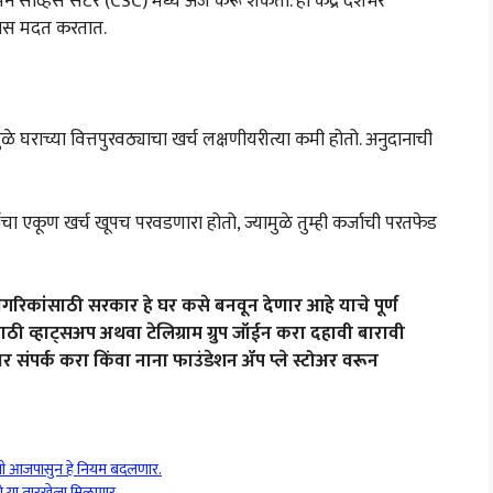
र्व्हिस सेंटर (CSC) मध्ये अर्ज करू शकता. ही केंद्रे देशभर
ास मदत करतात.
ुळे घराच्या वित्तपुरवठ्याचा खर्च लक्षणीयरीत्या कमी होतो. अनुदानाची
ाचा एकूण खर्च खूपच परवडणारा होतो, ज्यामुळे तुम्ही कर्जाची परतफेड
रिकांसाठी सरकार हे घर कसे बनवून देणार आहे याचे पूर्ण
ठी व्हाट्सअप अथवा टेलिग्राम ग्रुप जॉईन करा दहावी बारावी
र संपर्क करा किंवा नाना फाउंडेशन ॲप प्ले स्टोअर वरून
ी आजपासुन हे नियम बदलणार.