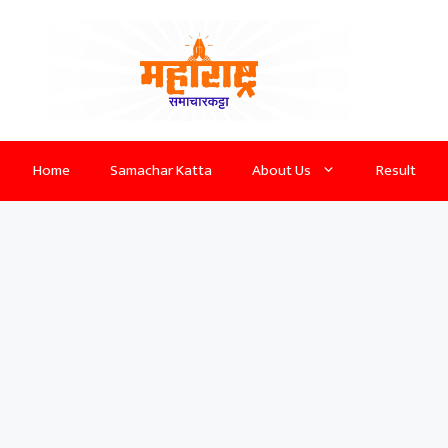
Home
Samachar Katta
About Us
Result