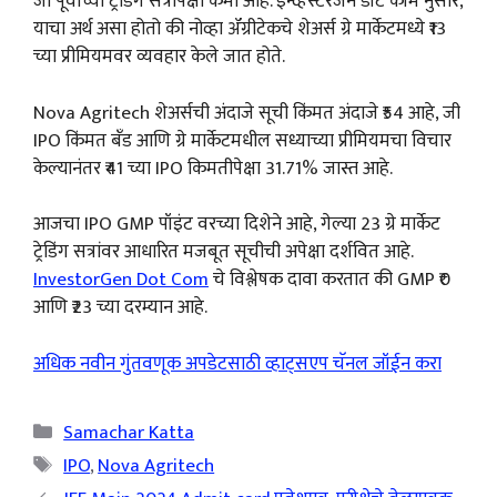
जो पूर्वीच्या ट्रेडिंग सत्रांपेक्षा कमी आहे. इन्व्हेस्टरजेन डॉट कॉम नुसार,
याचा अर्थ असा होतो की नोव्हा ॲग्रीटेकचे शेअर्स ग्रे मार्केटमध्ये ₹13
च्या प्रीमियमवर व्यवहार केले जात होते.
Nova Agritech शेअर्सची अंदाजे सूची किंमत अंदाजे ₹54 आहे, जी
IPO किंमत बँड आणि ग्रे मार्केटमधील सध्याच्या प्रीमियमचा विचार
केल्यानंतर ₹41 च्या IPO किमतीपेक्षा 31.71% जास्त आहे.
आजचा IPO GMP पॉइंट वरच्या दिशेने आहे, गेल्या 23 ग्रे मार्केट
ट्रेडिंग सत्रांवर आधारित मजबूत सूचीची अपेक्षा दर्शवित आहे.
InvestorGen Dot Com
चे विश्लेषक दावा करतात की GMP ₹0
आणि ₹23 च्या दरम्यान आहे.
अधिक नवीन गुंतवणूक अपडेटसाठी व्हाट्सएप चॅनल जॉईन करा
Categories
Samachar Katta
Tags
IPO
,
Nova Agritech