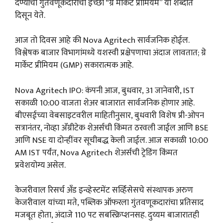
देण्याची गुंतवणूकदारांची इच्छा “ग्रे मार्केट प्रीमियम” या शब्दात
दिसून येते.
आज तो दिवस आहे की Nova Agritech सार्वजनिक होईल.
विश्लेषक बाजार विभागांमध्ये यशस्वी प्रक्षेपणाचा अंदाज लावतात; ग्रे
मार्केट प्रीमियम (GMP) सकारात्मक आहे.
Nova Agritech IPO: कंपनी आज, बुधवार, 31 जानेवारी, IST
सकाळी 10:00 वाजता शेअर बाजारात सार्वजनिक होणार आहे.
बीएसईच्या वेबसाइटवरील माहितीनुसार, बुधवारी विशेष प्री-ओपन
सत्रानंतर, नोव्हा ॲग्रीटेक शेअर्सची किंमत ठरवली जाईल आणि BSE
आणि NSE या दोन्हींवर सूचीबद्ध केली जाईल. आज सकाळी 10:00
AM IST पर्यंत, Nova Agritech शेअर्सची ट्रेडिंग किंमत
प्रवेशयोग्य असेल.
केजरीवाल रिसर्च अँड इन्व्हेस्टमेंट सर्व्हिसेसचे संस्थापक अरुण
केजरीवाल यांच्या मते, पब्लिक ऑफरला गुंतवणूकदारांचा प्रतिसाद
मजबूत होता, अंदाजे 110 पट सबस्क्रिप्शनसह. दुय्यम बाजारातही