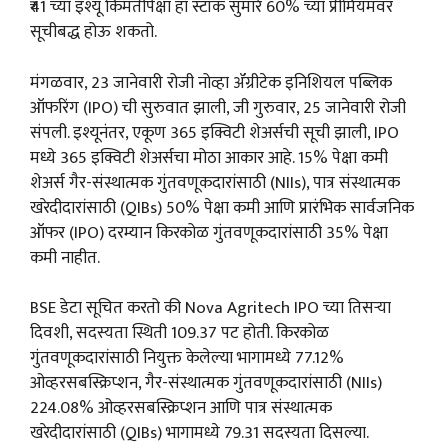
₹41 च्या इश्यू किमतीपेक्षा हा स्टॉक सुमारे 60% च्या प्रीमियमवर
सूचीबद्ध होऊ शकतो.
मंगळवार, 23 जानेवारी रोजी नोव्हा ॲग्रीटेक इनिशियल पब्लिक
ऑफरिंग (IPO) ची सुरुवात झाली, जी गुरुवार, 25 जानेवारी रोजी
संपली. इश्यूनंतर, एकूण 365 इक्विटी शेअर्सची सूची झाली, IPO
मध्ये 365 इक्विटी शेअर्सचा मोठा आकार आहे. 15% पेक्षा कमी
शेअर्स गैर-संस्थात्मक गुंतवणूकदारांसाठी (NIIs), पात्र संस्थात्मक
खरेदीदारांसाठी (QIBs) 50% पेक्षा कमी आणि प्रारंभिक सार्वजनिक
ऑफर (IPO) दरम्यान किरकोळ गुंतवणूकदारांसाठी 35% पेक्षा
कमी नाहीत.
BSE डेटा सूचित करतो की Nova Agritech IPO च्या तिसऱ्या
दिवशी, सदस्यता स्थिती 109.37 पट होती. किरकोळ
गुंतवणूकदारांसाठी नियुक्त केलेल्या भागामध्ये 77.12%
ओव्हरसबस्क्रिप्शन, गैर-संस्थात्मक गुंतवणूकदारांसाठी (NIIs)
224.08% ओव्हरसबस्क्रिप्शन आणि पात्र संस्थात्मक
खरेदीदारांसाठी (QIBs) भागामध्ये 79.31 सदस्यता दिसल्या.