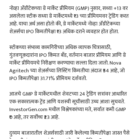
नोव्हा ॲग्रीटेकच्या ग्रे मार्केट प्रीमियम (GMP) नुसार, सध्या +13 वर
असलेला स्टॉक सध्या ग्रे मार्केटमध्ये ₹13 च्या प्रीमियमवर ट्रेडिंग करत
आहे. याचा अर्थ असा होतो की, ग्रे मार्केटमध्ये नोव्हा ॲग्रीटेकच्या
शेअर्सचा IPO किमतीपेक्षा ₹13 अधिक दराने व्यवहार होत होता.
स्टॉकच्या संभाव्य कामगिरीच्या अधिक व्यापक चित्रासाठी,
गुंतवणूकदारांना IPO किंमत बँड, वर्तमान बाजार प्रीमियम आणि ग्रे
मार्केट प्रीमियमचे निरीक्षण करण्याचा सल्ला दिला जातो. Nova
Agritech च्या शेअर्सच्या लिस्टिंग किंमतीचा अंदाज ₹54 आहे, जो
IPO किमतीपेक्षा 31.71% प्रीमियम दर्शवतो.
आजचे GMP ग्रे मार्केटमधील शेवटच्या 24 ट्रेडिंग सत्रांवर आधारित
एक सकारात्मक ट्रेंड आणि यशस्वी सूचीसाठी उच्च आशा सुचवते.
InvestorGen.com मधील विश्लेषकांच्या मते, सर्वात कमी GMP
₹0 आहे, तर सर्वोच्च ₹23 आहे.
दुय्यम बाजारातील शेअर्ससाठी जारी केलेल्या किंमतीपेक्षा जास्त पैसे