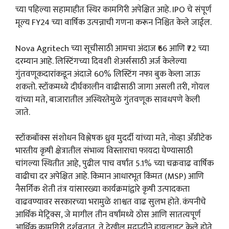
च्या पहिल्या सहामाहीत स्थिर कामगिरी अपेक्षित आहे. IPO चे संपूर्ण
मूल्य FY24 च्या वार्षिक उत्पन्नाची गणना करून निश्चित केले जाईल.
Nova Agritech च्या सूचीसाठी आमचा अंदाज ₹66 आणि ₹72 च्या
दरम्यान आहे. लिस्टिंगच्या दिवशी शेअर्ससाठी अर्ज केलेल्या
गुंतवणूकदारांकडून अंदाजे 60% लिस्टिंग नफा बुक केला जाऊ
शकतो. स्टॉकमध्ये दीर्घकालीन वाढीसाठी जागा असली तरी, गोयल
यांच्या मते, बाजारातील अस्थिरतेमुळे गुंतवणूक सावधपणे केली
जाते.
स्टॉकबॉक्स संशोधन विश्लेषक ध्रुव मुदर्दी यांच्या मते, नोव्हा ॲग्रीटेक
भारतीय कृषी क्षेत्रातील संभाव्य विस्ताराचा फायदा घेण्यासाठी
चांगल्या स्थितीत आहे, पुढील पाच वर्षांत 5.1% च्या चक्रवाढ वार्षिक
वाढीचा दर अपेक्षित आहे. किमान आधारभूत किंमत (MSP) आणि
नैसर्गिक शेती तंत्र यांसारख्या कार्यक्रमांद्वारे कृषी उत्पादकता
वाढवण्यावर सरकारच्या भरामुळे शाश्वत वाढ सुलभ होते. कंपनीचे
आर्थिक मेट्रिक्स, जे मागील तीन वर्षांमध्ये ठोस आणि सातत्यपूर्ण
आर्थिक कामगिरी दर्शवतात, ते देखील मुद्राद्धीने हायलाइट केले होते.