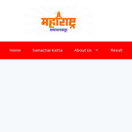
Home
Samachar Katta
About Us
Result