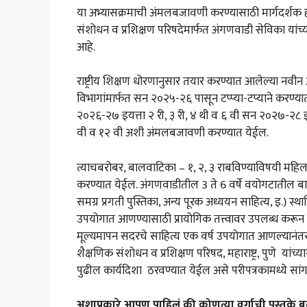
या अभ्यासक्रमाची अंमलबजावणी करण्यासाठी मार्गदर्शक हस्
संशोधन व प्रशिक्षण परिषदेमार्फत अंगणवाडी सेविका यांच्या
आहे.
राष्ट्रीय शिक्षण धोरणानुसार तयार करण्यात आलेल्या नवीन
विभागांमार्फत सन २०२५-२६ पासून टप्प्या-टप्याने करण्या
२०२६-२७ इयत्ता २ री, ३ री, ४ थी व ६ वी सन २०२७-२८ इ
वी व १२ वी अशी अंमलबजावणी करण्यात येईल.
त्याचबरोबर, बालवाटिका – १, २, ३ राबविण्याविषयी महिला
करण्यात येईल. अंगणवाडीतील 3 ते 6 वर्षे वयोगटातील ब
समग्र प्रगती पुस्तिका, अन्य पूरक अध्ययन साहित्य, इ.) स्थ
उपयोगात आणण्यासाठी प्रायोगिक तत्त्वावर उपलब्ध करून 
मूल्यमापन सदरचे साहित्य एक वर्ष उपयोगात आणल्यानंत
शैक्षणिक संशोधन व प्रशिक्षण परिषद, महाराष्ट्र, पुणे यां
पुढील कार्यदिशा ठरवण्यात येईल असे परीपत्रकामध्ये सा
अशाप्रकारे आपण पाहिलं की कोणत्या वर्गाची पुस्तके