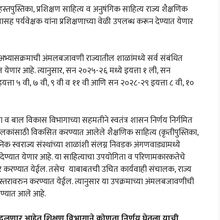
तपुस्तिका, प्रशिक्षण साहित्य व अनुषंगिक साहित्य राज्य शैक्षणिक
सह पर्यवेक्षक यांना प्रशिक्षणाच्या वेळी उपलब्ध करून देण्यात येणार
 अभ्यासक्रमाची अंमलबजावणी राज्यातील शाळांमध्ये सर्व संबंधित
त येणार आहे. त्यानुसार, सन २०२५-२६ मध्ये इयत्ता १ ली, सन
यत्ता ५ वी, ७ वी, ९ वी व ११ वी आणि सन २०२८-२९ इयत्ता ८ वी, १०
 व बाल विकास विभागाच्या सहमतीने स्वतंत्र शासन निर्णय निर्गमित
ालकांसाठी विकसित करण्यात आलेले शैक्षणिक साहित्य (कृतीपुस्तिका,
ानिक स्वराज्य संस्थांच्या शाळांशी संलग्न निवडक अंगणवाड्यामध्ये
देण्यात येणार आहे. या साहित्याचा उपयोगिता व परिणामकारकतेचे
र करण्यात येईल. तसेच याबाबतची उचित कार्यवाही संचालक, राज्य
च्यास्तरावरुन करण्यात येईल. त्यानुसार या उपक्रमाच्या अंमलबजावणीची
ंगण्यात आले आहे.
 बदलणार आहेत शिक्षण विभागाने कोणता निर्णय घेतला याची