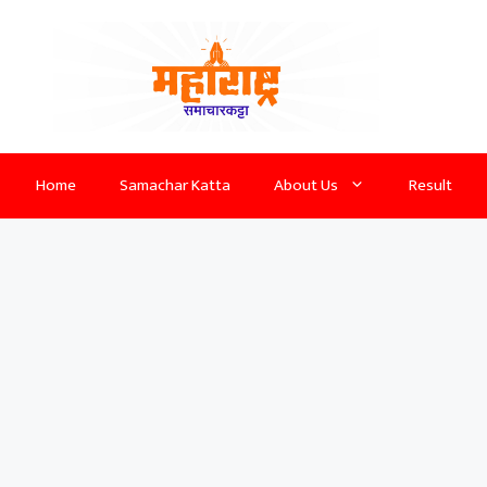
Home
Samachar Katta
About Us
Result