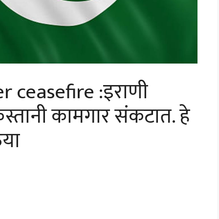
r ceasefire :इराणी
किस्तानी कामगार संकटात. हे
ऊया