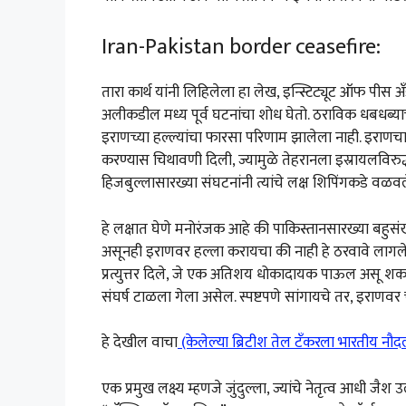
Iran-Pakistan border ceasefire:
तारा कार्थ यांनी लिहिलेला हा लेख, इन्स्टिट्यूट ऑफ पीस अँ
अलीकडील मध्य पूर्व घटनांचा शोध घेतो. ठराविक धबधब्याच्
इराणच्या हल्ल्यांचा फारसा परिणाम झालेला नाही. इराणचा असा द
करण्यास चिथावणी दिली, ज्यामुळे तेहरानला इस्रायलविरुद्ध 
हिजबुल्लासारख्या संघटनांनी त्यांचे लक्ष शिपिंगकडे वळव
हे लक्षात घेणे मनोरंजक आहे की पाकिस्तानसारख्या बहुसंख्य 
असूनही इराणवर हल्ला करायचा की नाही हे ठरवावे लागल
प्रत्युत्तर दिले, जे एक अतिशय धोकादायक पाऊल असू शकते
संघर्ष टाळला गेला असेल. स्पष्टपणे सांगायचे तर, इराणवर 
हे देखील वाचा
(केलेल्या ब्रिटीश तेल टँकरला भारतीय नौ
एक प्रमुख लक्ष्य म्हणजे जुंदुल्ला, ज्यांचे नेतृत्व आध