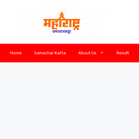
Home
Samachar Katta
About Us
Result