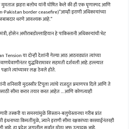
ोलताना मुमताज झहरा बलोच यांनी घोषित केले की ही एक घृणास्पद आणि
(Iran-Pakistan border ceasefire)”आम्ही इराणी अधिकाऱ्यांच्या
 जबाबदार धरणे आवश्यक आहे.”
र मंत्री, होसेन अमीराबडोल्लाहियान हे पाकिस्तानी अधिकाऱ्यांची भेट
an Tension या दोन्ही देशांनी गेल्या आठ आठवड्यांत त्यांच्या
्या देवाणघेवाणीनंतर युद्धविरामावर सहमती दर्शवली आहे. हल्ल्यात
्षाने त्यांच्यावर लक्ष ठेवले होते.
 यांनी शनिवारी मुदस्सीर टिपूला त्यांचे राजदूत प्रमाणपत्र दिले आणि ते
सासाठी सीमा करार तयार करत आहेत … आणि कोणत्याही
री तस्करी या समस्यांमुळे सिस्तान-बलुचेस्तानचा गरीब प्रांत
कमी इंधनाच्या किमतींमुळे, ज्याने इराणी सीमा रक्षकांच्या कारवाईनंतरही
 आहे, हा प्रदेश जगातील सर्वात मोठा अफू उत्पादक आहे.