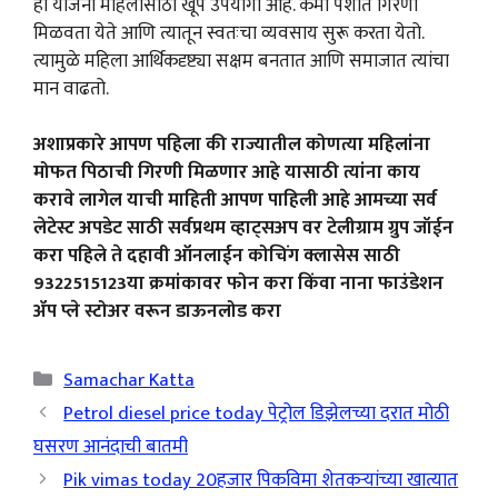
ही योजना महिलांसाठी खूप उपयोगी आहे. कमी पैशांत गिरणी
मिळवता येते आणि त्यातून स्वतःचा व्यवसाय सुरू करता येतो.
त्यामुळे महिला आर्थिकदृष्ट्या सक्षम बनतात आणि समाजात त्यांचा
मान वाढतो.
अशाप्रकारे आपण पहिला की राज्यातील कोणत्या महिलांना
मोफत पिठाची गिरणी मिळणार आहे यासाठी त्यांना काय
करावे लागेल याची माहिती आपण पाहिली आहे आमच्या सर्व
लेटेस्ट अपडेट साठी सर्वप्रथम व्हाट्सअप वर टेलीग्राम ग्रुप जॉईन
करा पहिले ते दहावी ऑनलाईन कोचिंग क्लासेस साठी
9322515123या क्रमांकावर फोन करा किंवा नाना फाउंडेशन
ॲप प्ले स्टोअर वरून डाऊनलोड करा
Categories
Samachar Katta
Petrol diesel price today पेट्रोल डिझेलच्या दरात मोठी
घसरण आनंदाची बातमी
Pik vimas today 20हजार पिकविमा शेतकऱ्यांच्या खात्यात