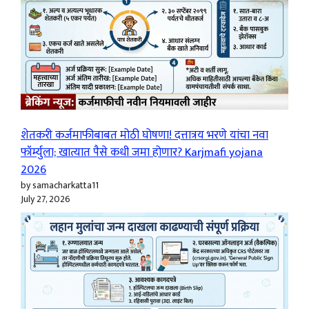
शेतकरी कर्जमाफीबाबत मोठी घोषणा! दत्तात्रय भरणे यांचा नवा
फॉर्म्युला; खात्यात पैसे कधी जमा होणार? Karjmafi yojana
2026
by samacharkatta11
July 27, 2026