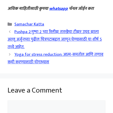
अधिक माहितीसाठी कृपया
whatsapp
चॅनल जॉईन करा
Categories
Samachar Katta
Pushpa 2:पुष्पा 2 च्या रिलीझ तारखेचा टीझर उघड झाला
अल्लू अर्जुनच्या पुढील चित्रपटाबद्दल जाणून घेण्यासाठी या शीर्ष 5
तथ्ये आहेत.
Yoga for stress reduction: आत्म-समतोल आणि तणाव
कमी करण्यासाठी योगाभ्यास
Leave a Comment
Comment