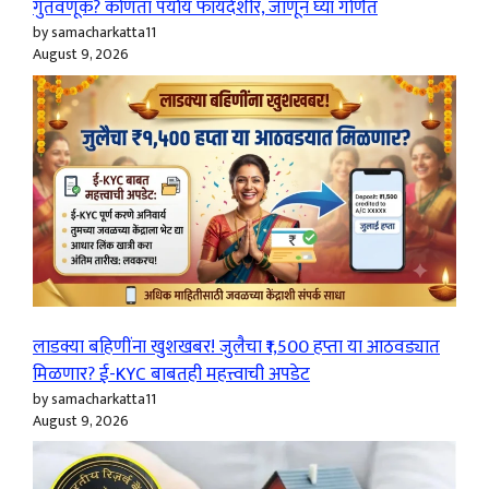
गुंतवणूक? कोणता पर्याय फायदेशीर, जाणून घ्या गणित
by samacharkatta11
August 9, 2026
लाडक्या बहिणींना खुशखबर! जुलैचा ₹1,500 हप्ता या आठवड्यात
मिळणार? ई-KYC बाबतही महत्त्वाची अपडेट
by samacharkatta11
August 9, 2026