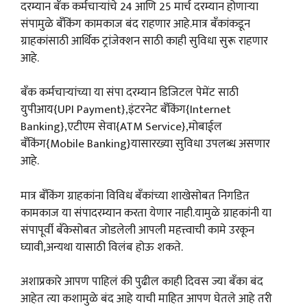
दरम्यान बँक कर्मचाऱ्यांचे 24 आणि 25 मार्च दरम्यान होणाऱ्या
संपामुळे बँकिंग कामकाज बंद राहणार आहे.मात्र बँकांकडून
ग्राहकांसाठी आर्थिक ट्रांजेक्शन साठी काही सुविधा सुरू राहणार
आहे.
बँक कर्मचाऱ्यांच्या या संपा दरम्यान डिजिटल पेमेंट साठी
युपीआय{UPI Payment},इंटरनेट बँकिंग{Internet
Banking},एटीएम सेवा{ATM Service},मोबाईल
बँकिंग{Mobile Banking}यासारख्या सुविधा उपलब्ध असणार
आहे.
मात्र बँकिंग ग्राहकांना विविध बँकांच्या शाखेसोबत निगडित
कामकाज या संपादरम्यान करता येणार नाही.यामुळे ग्राहकांनी या
संपापूर्वी बँकेसोबत जोडलेली आपली महत्त्वाची कामे उरकून
घ्यावी,अन्यथा यासाठी विलंब होऊ शकते.
अशाप्रकारे आपण पाहिलं की पुढील काही दिवस ज्या बँका बंद
आहेत त्या कशामुळे बंद आहे याची माहित आपण घेतले आहे तरी