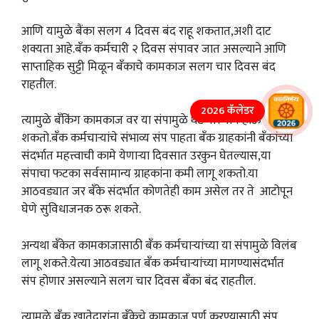
आणि यामुळे बैंका सलग 4 दिवस बंद राहू शकतात,अशी दाट
शक्यता आहे.बँक कर्मचारी २ दिवस संपावर जात असल्याने आणि
साप्ताहिक सुट्टी मिळून बँकाचे कामकाज सलग चार दिवस बंद
राहतील.
2026 कॅलेंडर
त्यामुळे बँकिंग कामकाज वर या संपामुळे थेट परिणाम होऊ
शकतो.बँक कर्मचाऱ्यांचे संभाव्य संप पाहता बँक ग्राहकांनी बँकांच्या
संदर्भात महत्त्वाची कामे येणाऱ्या दिवसात उरकुन घेतल्यास,या
संपाचा फटका सर्वसामान्य ग्राहकांना कमी लागू शकतो.या
आठवड्यात जर बँके संदर्भात कोणतेही काम असेल तर ते आटोपून
घेणे सुविधाजनक ठरू शकते.
अन्यथा बँकेत कामकाजासाठी बँक कर्मचाऱ्यांच्या या संपामुळे विलंब
लागू शकते.येत्या आठवड्यात बँक कर्मचाऱ्यांच्या मागण्यासंदर्भात
संप होणार असल्याने सलग चार दिवस बँका बंद राहतील.
त्यामुळे बँक खातेदारांना बँकेचे कामकाज पूर्ण करण्यासाठी संप