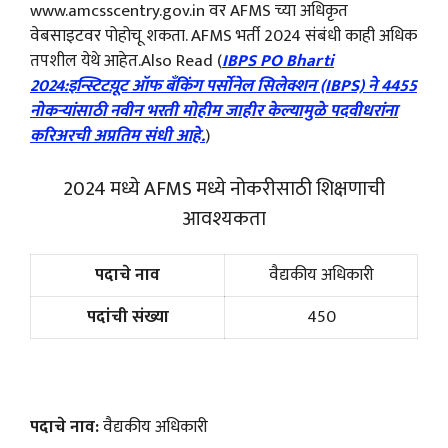
www.amcsscentry.gov.in वर AFMS च्या अधिकृत
वेबसाइटवर पोहोचू शकता. AFMS भर्ती 2024 संबंधी काही अधिक
तपशील येथे आहेत.Also Read (
IBPS PO Bharti
2024:इन्स्टिटय़ूट ऑफ बँकिंग पर्सोनेल सिलेक्शन (IBPS) ने 4455
नोकऱ्यांसाठी नवीन भरती मोहीम जाहीर केल्यामुळे पदवीधरांना
करिअरची अप्रतिम संधी आहे.
)
2024 मध्ये AFMS मध्ये नोकरीसाठी शिक्षणाची
आवश्यकता
पदाचे नाव
वैद्यकीय अधिकारी
पदांची संख्या
450
पदाचे नाव:
वैद्यकीय अधिकारी